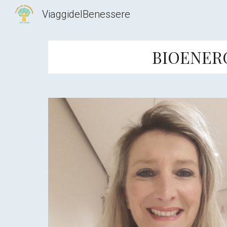
ViaggidelBenessere
Sk
BIOENERG