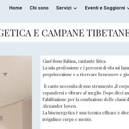
Home
Chi sono
Servizi
Eventi e Soggiorni
ip to main content
Skip to navigat
ETICA E CAMPANE TIBETANE
Ciao! Sono Sabina, cantante lirica.
La mia professione e i percorsi di vita mi ha
propriocezione e a ricercare benessere e gioi
lì canto necessita di uno strumento ,il corp
espandersi e vibrare al meglio. Dopo dieci an
l'abilitazione per la conduzione delle classi d
Alexander lowen.
La bioenergetica è una tecnica efficace e div
irrigidisce corpo e mente.